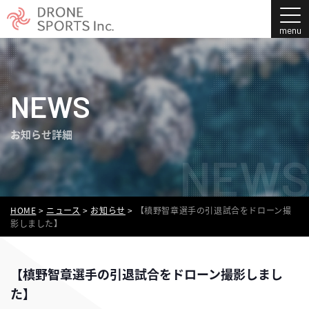
NEWS
お知らせ詳細
NEWS
HOME
>
ニュース
>
お知らせ
>
【槙野智章選手の引退試合をドローン撮
影しました】
【槙野智章選手の引退試合をドローン撮影しまし
た】